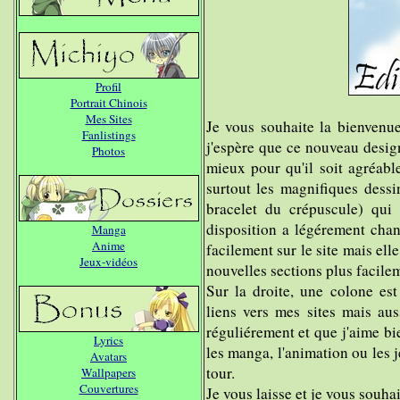
Profil
Portrait Chinois
Mes Sites
Je vous souhaite la bienvenue
Fanlistings
j'espère que ce nouveau design 
Photos
mieux pour qu'il soit agréabl
surtout les magnifiques dessi
bracelet du crépuscule) qui 
disposition a légérement cha
Manga
Anime
facilement sur le site mais ell
Jeux-vidéos
nouvelles sections plus facile
Sur la droite, une colone es
liens vers mes sites mais auss
réguliérement et que j'aime bi
Lyrics
les manga, l'animation ou les j
Avatars
tour.
Wallpapers
Couvertures
Je vous laisse et je vous souha